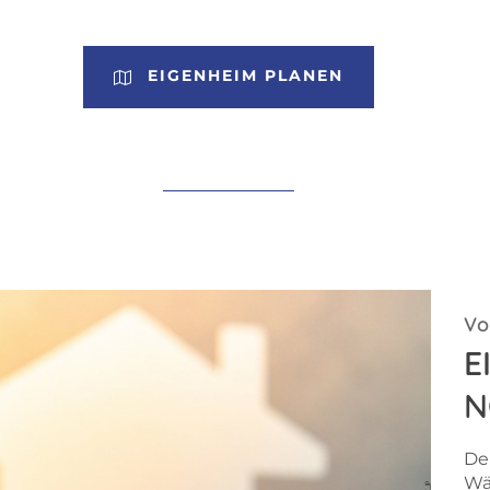
EIGENHEIM PLANEN
Vo
E
N
De
Wä