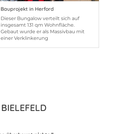
Bauprojekt in Herford
Bauproj
Dieser Bungalow verteilt sich auf
Dieses 
insgesamt 131 qm Wohnfläche.
wurde 2
Gebaut wurde er als Massivbau mit
ein Vol
einer Verklinkerung
Dachge
BIELEFELD